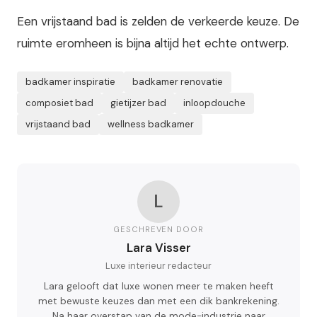
Een vrijstaand bad is zelden de verkeerde keuze. De
ruimte eromheen is bijna altijd het echte ontwerp.
badkamer inspiratie
badkamer renovatie
composiet bad
gietijzer bad
inloopdouche
vrijstaand bad
wellness badkamer
L
GESCHREVEN DOOR
Lara Visser
Luxe interieur redacteur
Lara gelooft dat luxe wonen meer te maken heeft
met bewuste keuzes dan met een dik bankrekening.
Na haar overstap van de mode-industrie naar