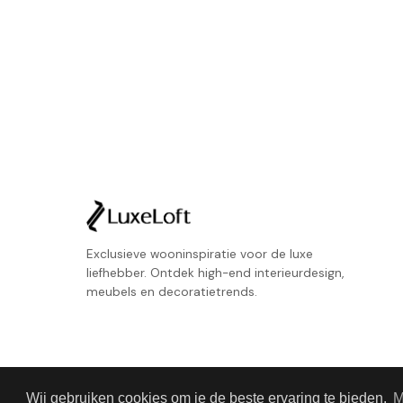
Exclusieve wooninspiratie voor de luxe
liefhebber. Ontdek high-end interieurdesign,
meubels en decoratietrends.
Wij gebruiken cookies om je de beste ervaring te bieden.
M