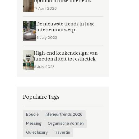
opduikt in luxe interieurs
17 April 2026
De nieuwste trends in luxe
interieurontwerp
6 July 2023
High-end keukendesign: van
functionaliteit tot esthetiek
6 July 2023
Populaire Tags
Bouclé
Interieurtrends 2026
Messing
Organische vormen
Quiet luxury
Travertin