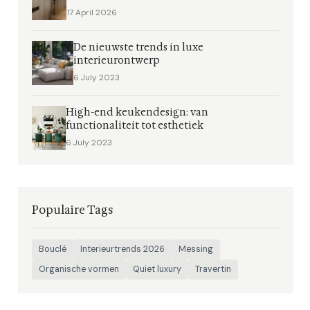
17 April 2026
De nieuwste trends in luxe
interieurontwerp
6 July 2023
High-end keukendesign: van
functionaliteit tot esthetiek
6 July 2023
Populaire Tags
Bouclé
Interieurtrends 2026
Messing
Organische vormen
Quiet luxury
Travertin