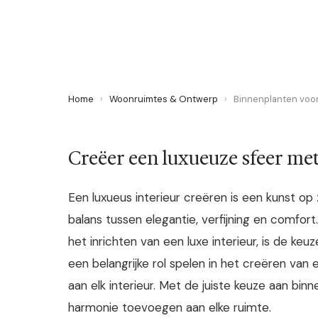
6 July 2023
·
4 min leestijd
Home
›
Woonruimtes & Ontwerp
›
Binnenplanten voor 
Creëer een luxueuze sfeer me
Een luxueus interieur creëren is een kunst op
balans tussen elegantie, verfijning en comfor
het inrichten van een luxe interieur, is de ke
een belangrijke rol spelen in het creëren van
aan elk interieur. Met de juiste keuze aan bi
harmonie toevoegen aan elke ruimte.