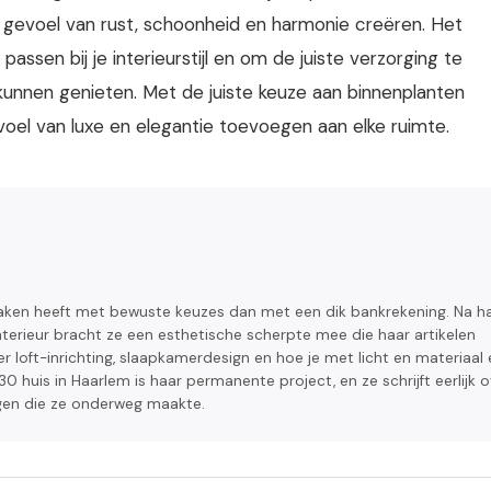
 gevoel van rust, schoonheid en harmonie creëren. Het
 passen bij je interieurstijl en om de juiste verzorging te
 kunnen genieten. Met de juiste keuze aan binnenplanten
voel van luxe en elegantie toevoegen aan elke ruimte.
aken heeft met bewuste keuzes dan met een dik bankrekening. Na h
terieur bracht ze een esthetische scherpte mee die haar artikelen
er loft-inrichting, slaapkamerdesign en hoe je met licht en materiaal
0 huis in Haarlem is haar permanente project, en ze schrijft eerlijk o
gen die ze onderweg maakte.