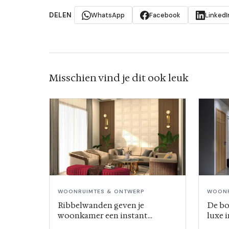
DELEN
WhatsApp
Facebook
LinkedI
Misschien vind je dit ook leuk
WOONRUIMTES & ONTWERP
WOONR
Ribbelwanden geven je
De bo
woonkamer een instant
luxe i
hotelgevoel
weg t