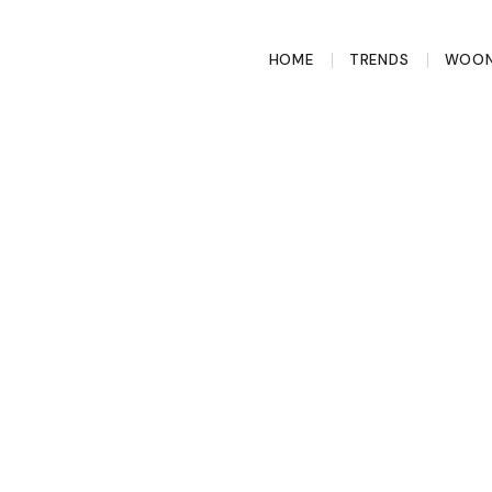
HOME
TRENDS
WOON
oor luxe
 te kiezen