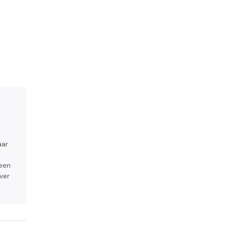
aar
 een
ver