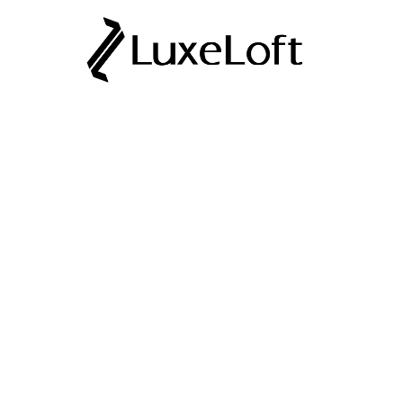
WOONRUIMTES & ONTWERP
Binnenplanten v
interieurs: welke